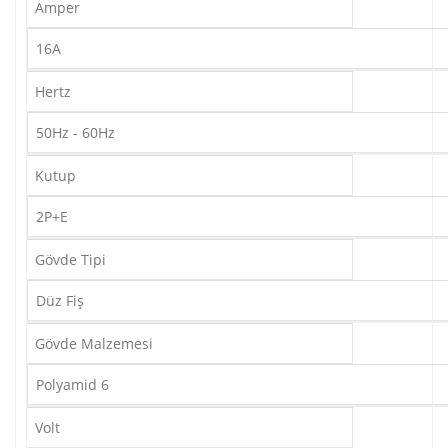
Amper
16A
Hertz
50Hz - 60Hz
Kutup
2P+E
Gövde Tipi
Düz Fiş
Gövde Malzemesi
Polyamid 6
Volt