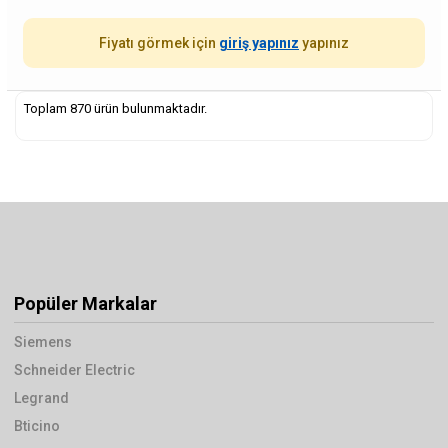
Fiyatı görmek için
giriş yapınız
yapınız
Toplam 870 ürün bulunmaktadır.
Popüler Markalar
Siemens
Schneider Electric
Legrand
Bticino