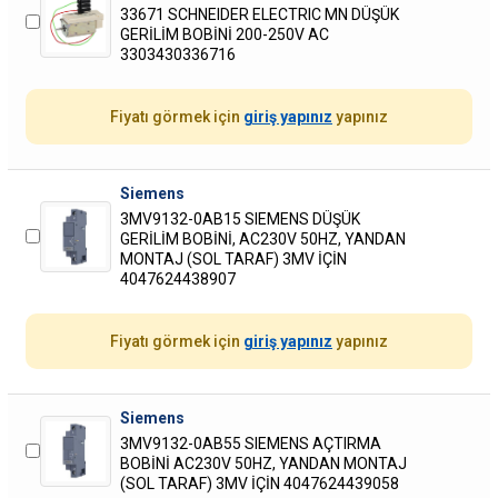
33671 SCHNEIDER ELECTRIC MN DÜŞÜK
GERİLİM BOBİNİ 200-250V AC
3303430336716
Fiyatı görmek için
giriş yapınız
yapınız
Siemens
3MV9132-0AB15 SIEMENS DÜŞÜK
GERİLİM BOBİNİ, AC230V 50HZ, YANDAN
MONTAJ (SOL TARAF) 3MV İÇİN
4047624438907
Fiyatı görmek için
giriş yapınız
yapınız
Siemens
3MV9132-0AB55 SIEMENS AÇTIRMA
BOBİNİ AC230V 50HZ, YANDAN MONTAJ
(SOL TARAF) 3MV İÇİN 4047624439058