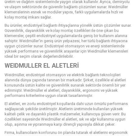
üretim ve dağıtım sistemlerinde yaygın olarak kullanılır. Ayrıca, demiryolu
ve ulaşım sektöründe de güvenilir bağlantı çözümleri sunar. Weidmüller
klemenslerinin esnek ve modüler yapısı, farklı uygulamalarda hızlı ve
kolay montaj imkanı sağlar.
Bu ürünler, endüstriyel bağlantı ihtiyaçlarına yönelik üstün çözümler sunar.
Güvenilirlik, dayanıklılık ve kolay montaj özellikleri ile öne çıkan bu
klemensler, çeşitli endüstriyel uygulamalarda geniş bir kullanım alanına
sahiptir. Weidmüller'in geniş ürün yelpazesi, her türlü bağlantı ihtiyacına
uygun çözümler sunar. Endüstriyel otomasyon ve enerji sistemlerinde
yüksek performans ve güvenilirlik arayanlar için Weidmüller klemensleri
ideal bir seçim olarak değerlendirilebilir.
WEIDMULLER EL ALETLERİ
Weidmüller, endüstriyel otomasyon ve elektrik bağlantı teknolojileri
alanında dünya çapında tanınan bir markadır. Şirket, özellikle el aletleri
konusunda üstün kalite ve güvenilirlik sunarak sektörde önemli bir yer
edinmiştir. Weidmüller el aletleri, dayanıklılık, ergonomi ve yüksek
performans kriterlerine uygun olarak tasarlanmıştır.
El aletleri, en zorlu endüstriyel koşullarda dahi uzun ömürlü performans
sağlayacak şekilde üretilmiştir. Aletlerin üretiminde kullanılan yüksek
kaliteli çelik ve dayanıklı plastik malzemeler, kullanıcıya güven verir. Bu
özellikleri sayesinde Weidmüller el aletleri, sık ve ağır kullanıma uygun
olup, aşınma ve yıpranmaya karşı dirençli yapısıyla dikkat çeker.
Firma, kullanıcıların konforunu ön planda tutarak el aletlerini ergonomik