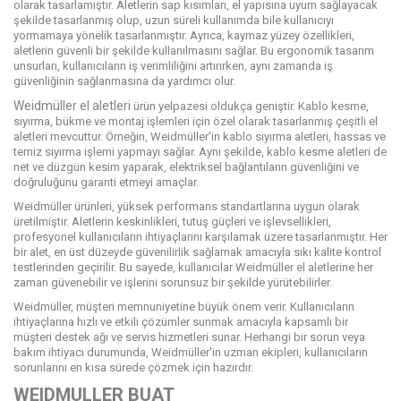
olarak tasarlamıştır. Aletlerin sap kısımları, el yapısına uyum sağlayacak
şekilde tasarlanmış olup, uzun süreli kullanımda bile kullanıcıyı
yormamaya yönelik tasarlanmıştır. Ayrıca, kaymaz yüzey özellikleri,
aletlerin güvenli bir şekilde kullanılmasını sağlar. Bu ergonomik tasarım
unsurları, kullanıcıların iş verimliliğini artırırken, aynı zamanda iş
güvenliğinin sağlanmasına da yardımcı olur.
Weidmüller el aletleri
ürün yelpazesi oldukça geniştir. Kablo kesme,
sıyırma, bükme ve montaj işlemleri için özel olarak tasarlanmış çeşitli el
aletleri mevcuttur. Örneğin, Weidmüller'in kablo sıyırma aletleri, hassas ve
temiz sıyırma işlemi yapmayı sağlar. Aynı şekilde, kablo kesme aletleri de
net ve düzgün kesim yaparak, elektriksel bağlantıların güvenliğini ve
doğruluğunu garanti etmeyi amaçlar.
Weidmüller ürünleri, yüksek performans standartlarına uygun olarak
üretilmiştir. Aletlerin keskinlikleri, tutuş güçleri ve işlevsellikleri,
profesyonel kullanıcıların ihtiyaçlarını karşılamak üzere tasarlanmıştır. Her
bir alet, en üst düzeyde güvenilirlik sağlamak amacıyla sıkı kalite kontrol
testlerinden geçirilir. Bu sayede, kullanıcılar Weidmüller el aletlerine her
zaman güvenebilir ve işlerini sorunsuz bir şekilde yürütebilirler.
Weidmüller, müşteri memnuniyetine büyük önem verir. Kullanıcıların
ihtiyaçlarına hızlı ve etkili çözümler sunmak amacıyla kapsamlı bir
müşteri destek ağı ve servis hizmetleri sunar. Herhangi bir sorun veya
bakım ihtiyacı durumunda, Weidmüller'in uzman ekipleri, kullanıcıların
sorunlarını en kısa sürede çözmek için hazırdır.
WEIDMULLER BUAT