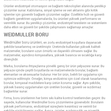
Ürünler endüstriyel otomasyon ve bağlantı teknolojileri alanında yenilikçi
çözümler sunar. Kablolama, sinyal işleme ve veri aktarımı gibi kritik
işlemler için güvenilir bağlantı çözümleri sağlar. Özellikle hızlı ve güvenli
bağlantı gerektiren uygulamalarda, bu ürünleri yüksek performans ve
verimlilik sunar. Bu yenilikçi çözümler, endüstriyel tesislerin ve sistemlerin
daha etkin ve güvenli bir şekilde çalışmasını sağlamayı amaçlar.
WEIDMULLER BORU
Weidmüller boru ürünleri
, en zorlu endüstriyel koşullara dayanacak
şekilde tasarlanmış ve üretilmiştir. Üretimde kullanılan yüksek kaliteli
malzemeler, boruların uzun ömürlü ve dayanıklı olmasını sağlar. Bu
malzemeler, aşındırıcı kimyasallara, yüksek basınca ve sıcaklığa karşı
dirençlidir.
Marka, borulama ihtiyaçlarına yönelik geniş bir ürün yelpazesi sunar. Bu
yelpaze içinde çeşitli boyutlarda ve malzemelerde borular, bağlantı
elemanları ve aksesuarlar bulunur. Her bir ürün, belirli bir uygulama için
optimize edilmiştir. Örneğin, kimya endüstrisi için özel olarak tasarlanmış
borular, kimyasal maddelere karşı üstün koruma sağlar. Aynı şekilde,
yüksek basınç uygulamaları için üretilen borular, güvenli ve sızdırmaz
bağlantılar sunar.
Firma, boru ürünlerinin her birini sıkı kalite kontrol testlerinden geçirir. Bu
sayede, kullanıcılar Weidmüller boru çözümlerine güvenebilir. Boruların
yüksek performansı, endüstriyel süreçlerin kesintisiz ve verimli bir
şekilde yürütülmesini sağlar. Ayrıca, ürünler, sızdırmazlık ve güvenlik