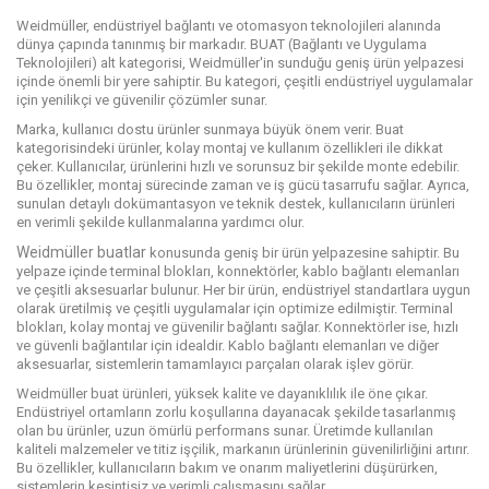
Weidmüller, endüstriyel bağlantı ve otomasyon teknolojileri alanında
dünya çapında tanınmış bir markadır. BUAT (Bağlantı ve Uygulama
Teknolojileri) alt kategorisi, Weidmüller'in sunduğu geniş ürün yelpazesi
içinde önemli bir yere sahiptir. Bu kategori, çeşitli endüstriyel uygulamalar
için yenilikçi ve güvenilir çözümler sunar.
Marka, kullanıcı dostu ürünler sunmaya büyük önem verir. Buat
kategorisindeki ürünler, kolay montaj ve kullanım özellikleri ile dikkat
çeker. Kullanıcılar, ürünlerini hızlı ve sorunsuz bir şekilde monte edebilir.
Bu özellikler, montaj sürecinde zaman ve iş gücü tasarrufu sağlar. Ayrıca,
sunulan detaylı dokümantasyon ve teknik destek, kullanıcıların ürünleri
en verimli şekilde kullanmalarına yardımcı olur.
Weidmüller buatlar
konusunda geniş bir ürün yelpazesine sahiptir. Bu
yelpaze içinde terminal blokları, konnektörler, kablo bağlantı elemanları
ve çeşitli aksesuarlar bulunur. Her bir ürün, endüstriyel standartlara uygun
olarak üretilmiş ve çeşitli uygulamalar için optimize edilmiştir. Terminal
blokları, kolay montaj ve güvenilir bağlantı sağlar. Konnektörler ise, hızlı
ve güvenli bağlantılar için idealdir. Kablo bağlantı elemanları ve diğer
aksesuarlar, sistemlerin tamamlayıcı parçaları olarak işlev görür.
Weidmüller buat ürünleri, yüksek kalite ve dayanıklılık ile öne çıkar.
Endüstriyel ortamların zorlu koşullarına dayanacak şekilde tasarlanmış
olan bu ürünler, uzun ömürlü performans sunar. Üretimde kullanılan
kaliteli malzemeler ve titiz işçilik, markanın ürünlerinin güvenilirliğini artırır.
Bu özellikler, kullanıcıların bakım ve onarım maliyetlerini düşürürken,
sistemlerin kesintisiz ve verimli çalışmasını sağlar.