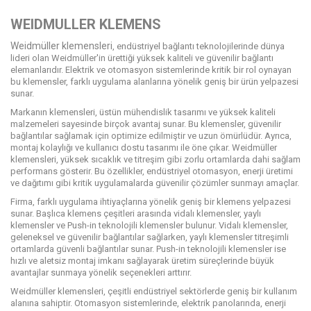
WEIDMULLER KLEMENS
Weidmüller klemensleri
, endüstriyel bağlantı teknolojilerinde dünya
lideri olan Weidmüller'in ürettiği yüksek kaliteli ve güvenilir bağlantı
elemanlarıdır. Elektrik ve otomasyon sistemlerinde kritik bir rol oynayan
bu klemensler, farklı uygulama alanlarına yönelik geniş bir ürün yelpazesi
sunar.
Markanın klemensleri, üstün mühendislik tasarımı ve yüksek kaliteli
malzemeleri sayesinde birçok avantaj sunar. Bu klemensler, güvenilir
bağlantılar sağlamak için optimize edilmiştir ve uzun ömürlüdür. Ayrıca,
montaj kolaylığı ve kullanıcı dostu tasarımı ile öne çıkar. Weidmüller
klemensleri, yüksek sıcaklık ve titreşim gibi zorlu ortamlarda dahi sağlam
performans gösterir. Bu özellikler, endüstriyel otomasyon, enerji üretimi
ve dağıtımı gibi kritik uygulamalarda güvenilir çözümler sunmayı amaçlar.
Firma, farklı uygulama ihtiyaçlarına yönelik geniş bir klemens yelpazesi
sunar. Başlıca klemens çeşitleri arasında vidalı klemensler, yaylı
klemensler ve Push-in teknolojili klemensler bulunur. Vidalı klemensler,
geleneksel ve güvenilir bağlantılar sağlarken, yaylı klemensler titreşimli
ortamlarda güvenli bağlantılar sunar. Push-in teknolojili klemensler ise
hızlı ve aletsiz montaj imkanı sağlayarak üretim süreçlerinde büyük
avantajlar sunmaya yönelik seçenekleri arttırır.
Weidmüller klemensleri, çeşitli endüstriyel sektörlerde geniş bir kullanım
alanına sahiptir. Otomasyon sistemlerinde, elektrik panolarında, enerji