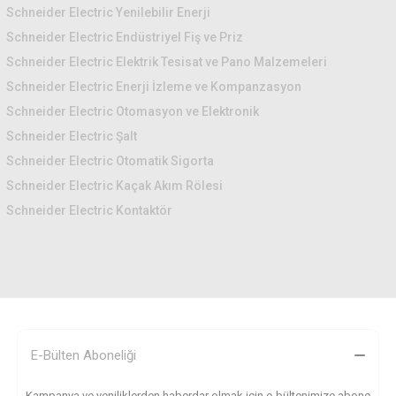
Schneider Electric Yenilebilir Enerji
Schneider Electric Endüstriyel Fiş ve Priz
Schneider Electric Elektrik Tesisat ve Pano Malzemeleri
Schneider Electric Enerji İzleme ve Kompanzasyon
Schneider Electric Otomasyon ve Elektronik
Schneider Electric Şalt
Schneider Electric Otomatik Sigorta
Schneider Electric Kaçak Akım Rölesi
Schneider Electric Kontaktör
E-Bülten Aboneliği
Kampanya ve yeniliklerden haberdar olmak için e-bültenimize abone