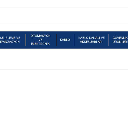
OTOMASYON
Jİ İZLEME VE
KABLO KANALI VE
GÜVENLİK
VE
KABLO
MPANZASYON
AKSESUARLARI
ÜRÜNLERİ
ELEKTRONİK