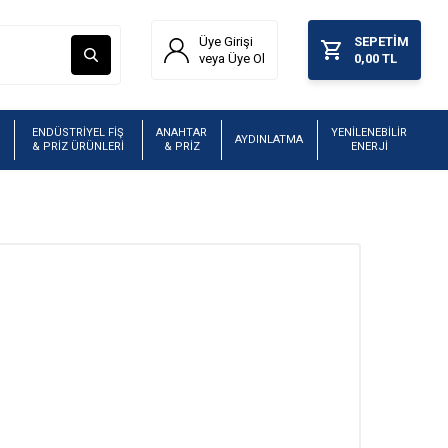
Üye Girişi
SEPETIM
veya Üye Ol
0,00
TL
ENDÜSTRİYEL FİŞ
ANAHTAR
YENİLENEBİLİR
AYDINLATMA
& PRİZ ÜRÜNLERİ
& PRİZ
ENERJİ