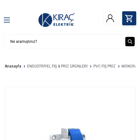
Anasayfa
ENDÜSTRİYEL FİŞ & PRİZ ÜRÜNLERİ
PVC FİŞ PRİZ
MONOFAZE