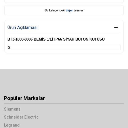
Bu kategorideki
diğer
ürünler
Ürün Açıklaması
BT3-1000-0006 BEMİS 1'Lİ IP66 SİYAH BUTON KUTUSU
0
Popüler Markalar
Siemens
Schneider Electric
Legrand