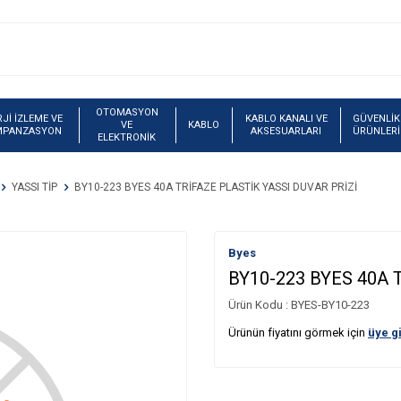
OTOMASYON
Jİ İZLEME VE
KABLO KANALI VE
GÜVENLİK
VE
KABLO
MPANZASYON
AKSESUARLARI
ÜRÜNLERİ
ELEKTRONİK
YASSI TİP
BY10-223 BYES 40A TRİFAZE PLASTİK YASSI DUVAR PRİZİ
Byes
BY10-223 BYES 40A 
Ürün Kodu :
BYES-BY10-223
Ürünün fiyatını görmek için
üye gi