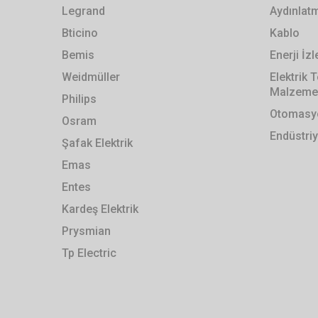
Legrand
Aydınlat
Bticino
Kablo
Bemis
Enerji İ
Weidmüller
Elektrik
Malzemel
Philips
Otomasyo
Osram
Endüstriy
Şafak Elektrik
Emas
Entes
Kardeş Elektrik
Prysmian
Tp Electric