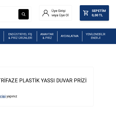
Üye Girişi
SEPETIM
veya Üye Ol
0,00
TL
ENDÜSTRİYEL FİŞ
ANAHTAR
YENİLENEBİLİR
AYDINLATMA
& PRİZ ÜRÜNLERİ
& PRİZ
ENERJİ
TRİFAZE PLASTİK YASSI DUVAR PRİZİ
rişi
yapınız