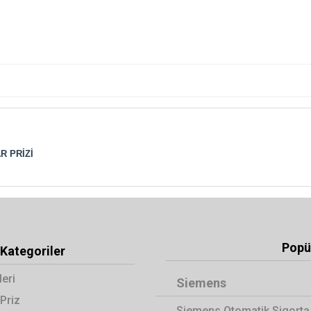
R PRİZİ
Popül
Kategoriler
leri
Siemens
Priz
Siemens Otomatik Sigorta