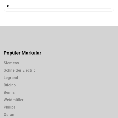
0
Popüler Markalar
Siemens
Schneider Electric
Legrand
Bticino
Bemis
Weidmüller
Philips
Osram