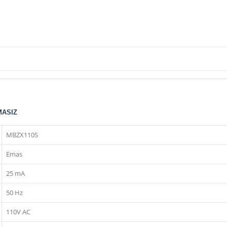
MASIZ
MBZX110S
Emas
25 mA
50 Hz
110V AC