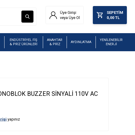
Üye Girişi
SEPETIM
veya Üye Ol
0,00
TL
ENDÜSTRİYEL FİŞ
ANAHTAR
YENİLENEBİLİR
AYDINLATMA
& PRİZ ÜRÜNLERİ
& PRİZ
ENERJİ
NOBLOK BUZZER SİNYALİ 110V AC
rişi
yapınız