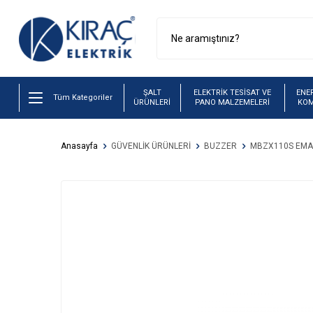
ŞALT
ELEKTRİK TESİSAT VE
ENER
Tüm Kategoriler
ÜRÜNLERİ
PANO MALZEMELERİ
KO
Anasayfa
GÜVENLİK ÜRÜNLERİ
BUZZER
MBZX110S EMAS