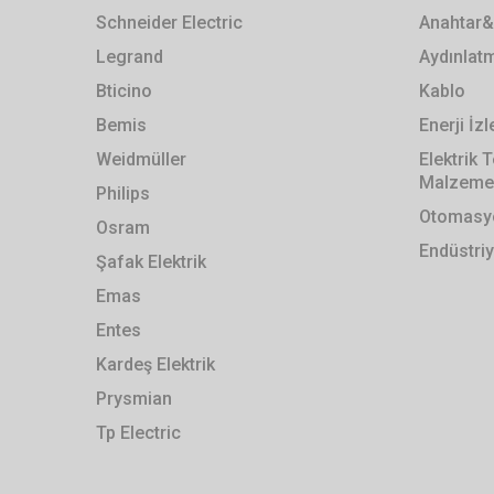
Schneider Electric
Anahtar&
Legrand
Aydınlat
Bticino
Kablo
Bemis
Enerji İ
Weidmüller
Elektrik
Malzemel
Philips
Otomasyo
Osram
Endüstriy
Şafak Elektrik
Emas
Entes
Kardeş Elektrik
Prysmian
Tp Electric