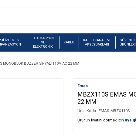
OTOMASYON
Jİ İZLEME VE
KABLO KANALI VE
GÜVENLİK
VE
KABLO
MPANZASYON
AKSESUARLARI
ÜRÜNLERİ
ELEKTRONİK
 MONOBLOK BUZZER SİNYALİ 110V AC 22 MM
Emas
MBZX110S EMAS MO
22 MM
Ürün Kodu :
EMAS-MBZX110S
Ürünün fiyatını görmek için
üye gi