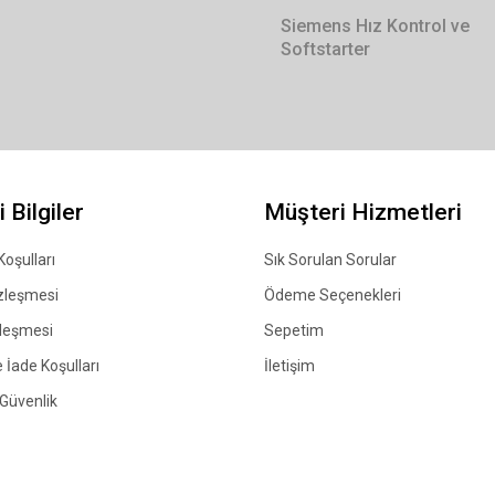
Siemens Hız Kontrol ve
Softstarter
 Bilgiler
Müşteri Hizmetleri
Koşulları
Sık Sorulan Sorular
zleşmesi
Ödeme Seçenekleri
zleşmesi
Sepetim
 İade Koşulları
İletişim
e Güvenlik