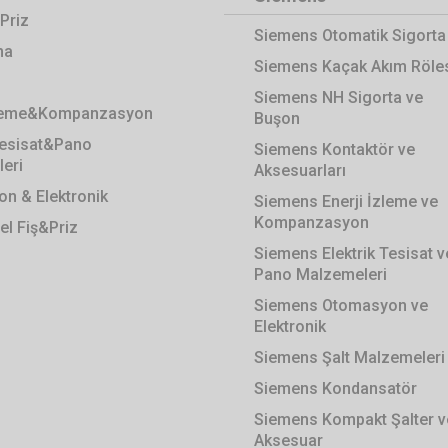
Priz
Siemens Otomatik Sigorta
ma
Siemens Kaçak Akım Röle
Siemens NH Sigorta ve
zleme&Kompanzasyon
Buşon
 Tesisat&Pano
Siemens Kontaktör ve
eri
Aksesuarları
n & Elektronik
Siemens Enerji İzleme ve
Kompanzasyon
el Fiş&Priz
Siemens Elektrik Tesisat v
Pano Malzemeleri
Siemens Otomasyon ve
Elektronik
Siemens Şalt Malzemeleri
Siemens Kondansatör
Siemens Kompakt Şalter v
Aksesuar