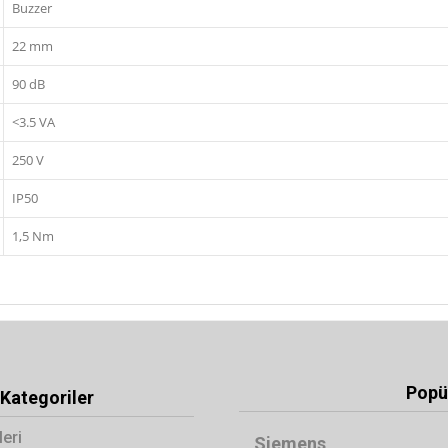
Buzzer
22 mm
90 dB
<3.5 VA
250 V
IP50
1,5 Nm
Popül
Kategoriler
leri
Siemens