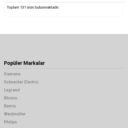
Toplam 131 ürün bulunmaktadır.
Popüler Markalar
Siemens
Schneider Electric
Legrand
Bticino
Bemis
Weidmüller
Philips