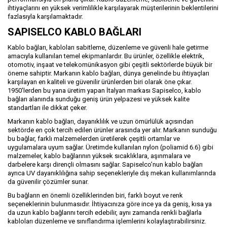
ihtiyaçlarını en yüksek verimlilikle karşılayarak müşterilerinin beklentilerini
fazlasıyla karşılamaktadır.
SAPISELCO KABLO BAĞLARI
Kablo bağları, kabloları sabitleme, düzenleme ve güvenli hale getirme
amacıyla kullanılan temel ekipmanlardır. Bu ürünler, özellikle elektrik,
otomotiv, inşaat ve telekomünikasyon gibi çeşitli sektörlerde büyük bir
öneme sahiptir. Markanın kablo bağları, dünya genelinde bu ihtiyaçları
karşılayan en kaliteli ve güvenilir ürünlerden biri olarak öne çıkar.
1950'lerden bu yana üretim yapan İtalyan markası Sapiselco, kablo
bağları alanında sunduğu geniş ürün yelpazesi ve yüksek kalite
standartları ile dikkat çeker.
Markanın kablo bağları, dayanıklılık ve uzun ömürlülük açısından
sektörde en çok tercih edilen ürünler arasında yer alır. Markanın sunduğu
bu bağlar, farklı malzemelerden üretilerek çeşitli ortamlar ve
uygulamalara uyum sağlar. Üretimde kullanılan nylon (poliamid 6.6) gibi
malzemeler, kablo bağlarının yüksek sıcaklıklara, aşınmalara ve
darbelere karşı dirençli olmasını sağlar. Sapiselco’nun kablo bağları
ayrıca UV dayanıklılığına sahip seçenekleriyle dış mekan kullanımlarında
da güvenilir çözümler sunar.
Bu bağların en önemli özelliklerinden biri, farklı boyut ve renk
seçeneklerinin bulunmasıdır. İhtiyacınıza göre ince ya da geniş, kısa ya
da uzun kablo bağlarını tercih edebilir, aynı zamanda renkli bağlarla
kabloları düzenleme ve sınıflandırma işlemlerini kolaylaştırabilirsiniz.