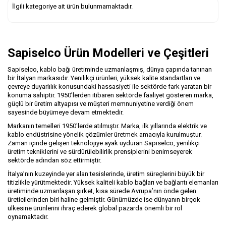
İlgili kategoriye ait ürün bulunmamaktadır.
Sapiselco Ürün Modelleri ve Çeşitleri
Sapiselco, kablo bağı üretiminde uzmanlaşmış, dünya çapında tanınan
bir İtalyan markasıdır. Yenilikçi ürünleri, yüksek kalite standartları ve
çevreye duyarlılık konusundaki hassasiyeti ile sektörde fark yaratan bir
konuma sahiptir. 1950’lerden itibaren sektörde faaliyet gösteren marka,
güçlü bir üretim altyapısı ve müşteri memnuniyetine verdiği önem
sayesinde büyümeye devam etmektedir.
Markanın temelleri 1950'lerde atılmıştır. Marka, ilk yıllarında elektrik ve
kablo endüstrisine yönelik çözümler üretmek amacıyla kurulmuştur.
Zaman içinde gelişen teknolojiye ayak uyduran Sapiselco, yenilikçi
üretim tekniklerini ve sürdürülebilirlik prensiplerini benimseyerek
sektörde adından söz ettirmiştir.
İtalya’nın kuzeyinde yer alan tesislerinde, üretim süreçlerini büyük bir
titizlikle yürütmektedir. Yüksek kaliteli kablo bağları ve bağlantı elemanları
üretiminde uzmanlaşan şirket, kısa sürede Avrupa’nın önde gelen
üreticilerinden biri haline gelmiştir. Günümüzde ise dünyanın birçok
ülkesine ürünlerini ihraç ederek global pazarda önemli bir rol
oynamaktadır.