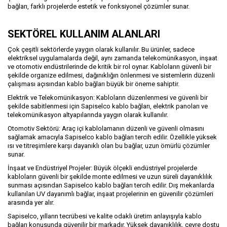
bağları, farklı projelerde estetik ve fonksiyonel çözümler sunar.
SEKTÖREL KULLANIM ALANLARI
Çok çeşitli sektörlerde yaygın olarak kullanılır. Bu ürünler, sadece
elektriksel uygulamalarda değil, aynı zamanda telekomünikasyon, inşaat
ve otomotiv endüstrilerinde de kritik bir rol oynar. Kabloların güvenli bir
şekilde organize edilmesi, dağınıklığın önlenmesi ve sistemlerin düzenli
çalışması açısından kablo bağları büyük bir öneme sahiptir.
Elektrik ve Telekomünikasyon: Kabloların düzenlenmesi ve güvenli bir
şekilde sabitlenmesi için Sapiselco kablo bağları, elektrik panoları ve
telekomünikasyon altyapılarında yaygın olarak kullanılır.
Otomotiv Sektörü: Araç içi kablolamanın düzenli ve güvenli olmasını
sağlamak amacıyla Sapiselco kablo bağları tercih edilir. Özellikle yüksek
ısı ve titreşimlere karşı dayanıklı olan bu bağlar, uzun ömürlü çözümler
sunar.
İnşaat ve Endüstriyel Projeler: Büyük ölçekli endüstriyel projelerde
kabloların güvenli bir şekilde monte edilmesi ve uzun süreli dayanıklılık
sunması açısından Sapiselco kablo bağları tercih edilir. Dış mekanlarda
kullanılan UV dayanımlı bağlar, inşaat projelerinin en güvenilir çözümleri
arasında yer alır.
Sapiselco, yılların tecrübesi ve kalite odaklı üretim anlayışıyla kablo
bağları konusunda güvenilir bir markadır. Yüksek dayanıklılık, çevre dostu