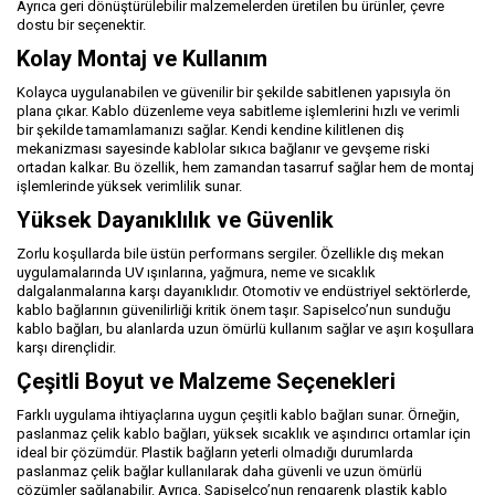
Ayrıca geri dönüştürülebilir malzemelerden üretilen bu ürünler, çevre
dostu bir seçenektir.
Kolay Montaj ve Kullanım
Kolayca uygulanabilen ve güvenilir bir şekilde sabitlenen yapısıyla ön
plana çıkar. Kablo düzenleme veya sabitleme işlemlerini hızlı ve verimli
bir şekilde tamamlamanızı sağlar. Kendi kendine kilitlenen diş
mekanizması sayesinde kablolar sıkıca bağlanır ve gevşeme riski
ortadan kalkar. Bu özellik, hem zamandan tasarruf sağlar hem de montaj
işlemlerinde yüksek verimlilik sunar.
Yüksek Dayanıklılık ve Güvenlik
Zorlu koşullarda bile üstün performans sergiler. Özellikle dış mekan
uygulamalarında UV ışınlarına, yağmura, neme ve sıcaklık
dalgalanmalarına karşı dayanıklıdır. Otomotiv ve endüstriyel sektörlerde,
kablo bağlarının güvenilirliği kritik önem taşır. Sapiselco’nun sunduğu
kablo bağları, bu alanlarda uzun ömürlü kullanım sağlar ve aşırı koşullara
karşı dirençlidir.
Çeşitli Boyut ve Malzeme Seçenekleri
Farklı uygulama ihtiyaçlarına uygun çeşitli kablo bağları sunar. Örneğin,
paslanmaz çelik kablo bağları, yüksek sıcaklık ve aşındırıcı ortamlar için
ideal bir çözümdür. Plastik bağların yeterli olmadığı durumlarda
paslanmaz çelik bağlar kullanılarak daha güvenli ve uzun ömürlü
çözümler sağlanabilir. Ayrıca, Sapiselco’nun rengarenk plastik kablo