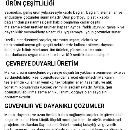
ÜRÜN ÇEŞİTLİLİĞİ
Sapiselco, geniş ürün yelpazesiyle kablo bağları, bağlantı elemanları ve
endüstriyel çözümler sunmaktadır. Ürün portföyü; plastik kablo
bağlarından paslanmaz çelik kablo bağlarına kadar çeşitli
malzemelerden üretilen ürünleri kapsar. Ayrıca, farklı uzunluk, genişlik ve
dayanıklılık seçenekleriyle her türlü uygulamaya uygun çözümler sunar.
Özellikle endüstriyel projeler, otomotiv, inşaat, elektrik ve
telekomünikasyon gibi çeşitli sektörlerde kullanılabilecek dayanıklı
ürünleriyle bilinir. Markanın tüm ürünleri, yüksek kalite kontrol
standartlarına uygun olarak üretilir ve ISO sertifikalarına sahiptir.
ÇEVREYE DUYARLI ÜRETİM
Marka, üretim süreçlerinde çevreye duyarlı bir yaklaşım benimsemekte ve
sürdürülebilirlik ilkesi doğrultusunda hareket etmektedir. Markanın
tesislerinde kullanılan yenilikçi teknolojiler, enerji tasarrufu ve atık
yönetimi konularında yüksek verimlilik sağlamaktadır. Ayrıca, geri
dönüştürülebilir malzemelerin kullanımı, doğaya olan saygısını
göstermektedir.
GÜVENİLİR VE DAYANIKLI ÇÖZÜMLER
Marka, dayanıklı ve uzun ömürlü kablo bağlarıyla projelerde güvenilir bir
seçenek sunar. Hem küçük ölçekli montajlar hem de büyük endüstriyel
projelerde kullanılan Sapiselco ürünleri, montaj kolaylığı ve güvenilir
performansıyla ön plana çıkar. Kablo düzenleme, sabitleme ve güvenlik