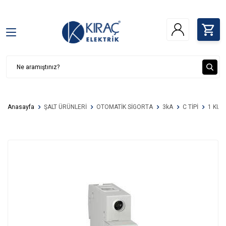
Anasayfa
ŞALT ÜRÜNLERİ
OTOMATİK SİGORTA
3kA
C TİPİ
1 KUT