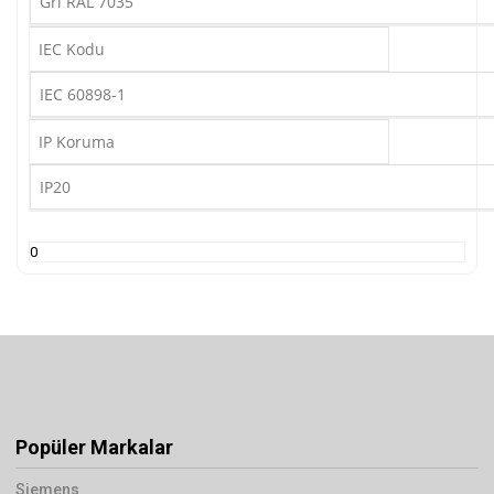
Gri RAL 7035
IEC Kodu
IEC 60898-1
IP Koruma
IP20
0
Popüler Markalar
Siemens