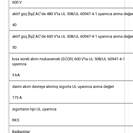
600 V
aktif güç [hp] AC'de 480 V'ta UL 508/UL 60947-4-1 uyarınca anma değer
40
aktif güç [hp] AC'de 600 V'ta UL 508/UL 60947-4-1 uyarınca anma değer
50
kısa süreli akım mukavemeti (SCCR) 600 V'ta UL 508/UL 60947-4-1
uyarınca
5 kA
daimi akım devreye alınmış sigorta UL uyarınca anma değeri
175 A
sigortanın tipi UL uyarınca
RK5
Bağlantılar