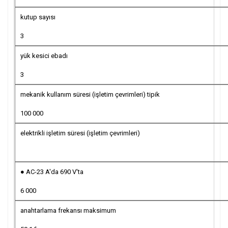
kutup sayısı
3
yük kesici ebadı
3
mekanik kullanım süresi (işletim çevrimleri) tipik
100 000
elektrikli işletim süresi (işletim çevrimleri)
● AC-23 A'da 690 V'ta
6 000
anahtarlama frekansı maksimum