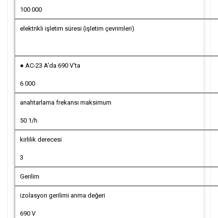
100 000
elektrikli işletim süresi (işletim çevrimleri)
● AC-23 A'da 690 V'ta
6 000
anahtarlama frekansı maksimum
50 1/h
kirlilik derecesi
3
Gerilim
izolasyon gerilimi anma değeri
690 V