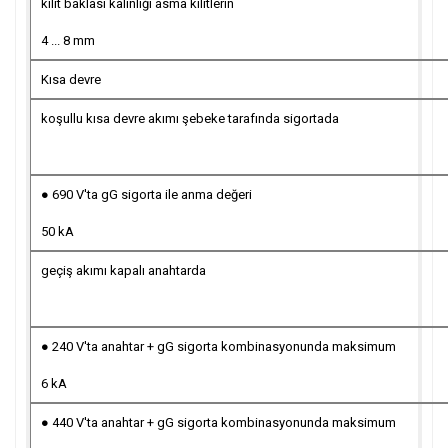
kilit baklası kalınlığı asma kilitlerin
4 ... 8 mm
Kısa devre
koşullu kısa devre akımı şebeke tarafında sigortada
● 690 V'ta gG sigorta ile anma değeri
50 kA
geçiş akımı kapalı anahtarda
● 240 V'ta anahtar + gG sigorta kombinasyonunda maksimum
6 kA
● 440 V'ta anahtar + gG sigorta kombinasyonunda maksimum