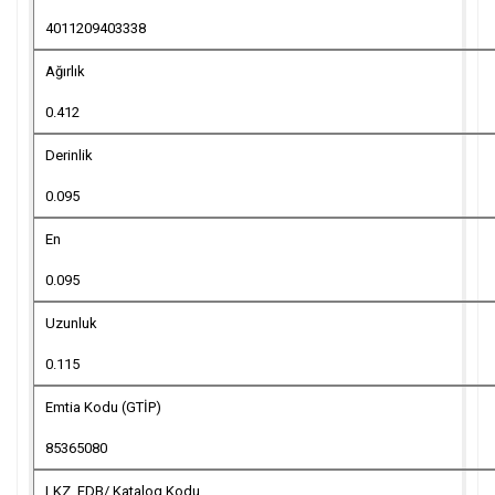
4011209403338
Ağırlık
0.412
Derinlik
0.095
En
0.095
Uzunluk
0.115
Emtia Kodu (GTİP)
85365080
LKZ_FDB/ Katalog Kodu