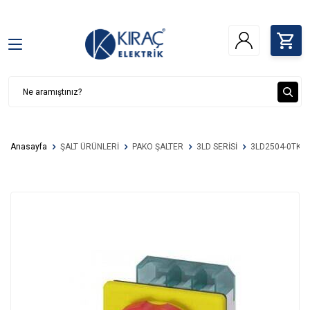
Anasayfa
ŞALT ÜRÜNLERİ
PAKO ŞALTER
3LD SERİSİ
3LD2504-0TK53