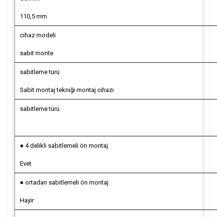
110,5 mm
cihaz modeli
sabit monte
sabitleme türü
Sabit montaj tekniği montaj cihazı
sabitleme türü
● 4 delikli sabitlemeli ön montaj
Evet
● ortadan sabitlemeli ön montaj
Hayir