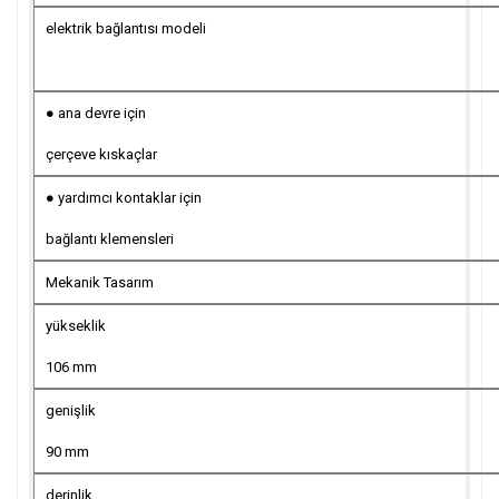
elektrik bağlantısı modeli
● ana devre için
çerçeve kıskaçlar
● yardımcı kontaklar için
bağlantı klemensleri
Mekanik Tasarım
yükseklik
106 mm
genişlik
90 mm
derinlik