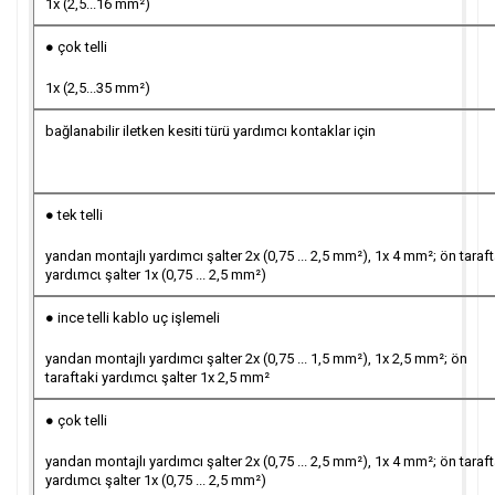
1x (2,5...16 mm²)
● çok telli
1x (2,5...35 mm²)
bağlanabilir iletken kesiti türü yardımcı kontaklar için
● tek telli
yandan montajlı yardımcı şalter 2x (0,75 ... 2,5 mm²), 1x 4 mm²; ön taraft
yardιmcι şalter 1x (0,75 ... 2,5 mm²)
● ince telli kablo uç işlemeli
yandan montajlı yardımcı şalter 2x (0,75 ... 1,5 mm²), 1x 2,5 mm²; ön
taraftaki yardιmcι şalter 1x 2,5 mm²
● çok telli
yandan montajlı yardımcı şalter 2x (0,75 ... 2,5 mm²), 1x 4 mm²; ön taraft
yardιmcι şalter 1x (0,75 ... 2,5 mm²)