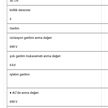
50 1/h
kirlilik derecesi
3
Gerilim
izolasyon gerilimi anma değeri
690 V
şok gerilim mukavemeti anma değeri
6 kV
işletim gerilimi
● AC'de anma değeri
690 V