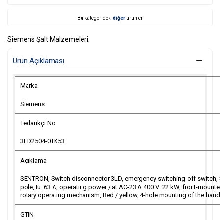
Bu kategorideki
diğer
ürünler
Siemens Şalt Malzemeleri
,
Ürün Açıklaması
Marka
Siemens
Tedarikçi No
3LD2504-0TK53
Açıklama
SENTRON, Switch disconnector 3LD, emergency switching-off switch, 
pole, Iu: 63 A, operating power / at AC-23 A 400 V: 22 kW, front-mounte
rotary operating mechanism, Red / yellow, 4-hole mounting of the hand
GTIN