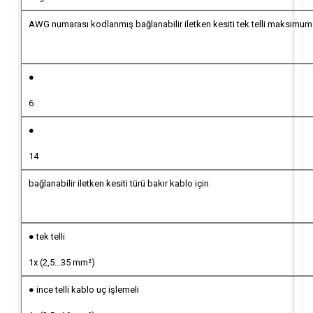
AWG numarası kodlanmış bağlanabilir iletken kesiti tek telli maksimum
●
6
●
14
bağlanabilir iletken kesiti türü bakır kablo için
● tek telli
1x (2,5...35 mm²)
● ince telli kablo uç işlemeli