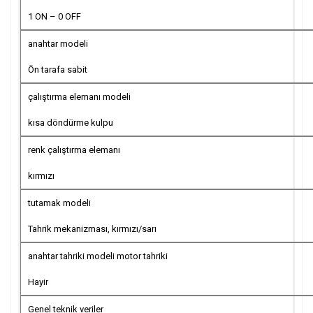
1 ON – 0 OFF
anahtar modeli
Ön tarafa sabit
çalıştırma elemanı modeli
kısa döndürme kulpu
renk çalıştırma elemanı
kırmızı
tutamak modeli
Tahrik mekanizması, kırmızı/sarı
anahtar tahriki modeli motor tahriki
Hayir
Genel teknik veriler