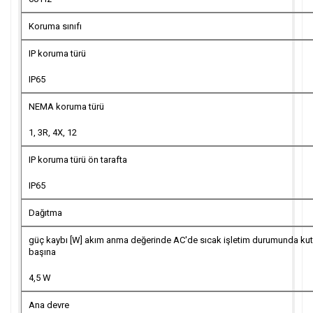
Koruma sınıfı
IP koruma türü
IP65
NEMA koruma türü
1, 3R, 4X, 12
IP koruma türü ön tarafta
IP65
Dağıtma
güç kaybı [W] akım anma değerinde AC'de sıcak işletim durumunda ku
başına
4,5 W
Ana devre