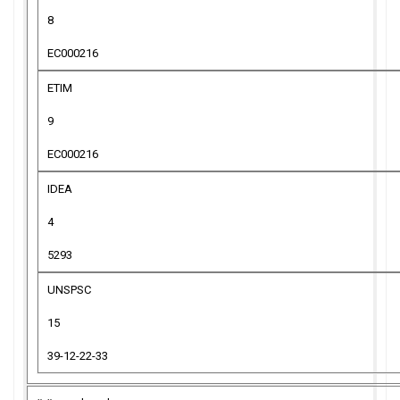
8
EC000216
ETIM
9
EC000216
IDEA
4
5293
UNSPSC
15
39-12-22-33