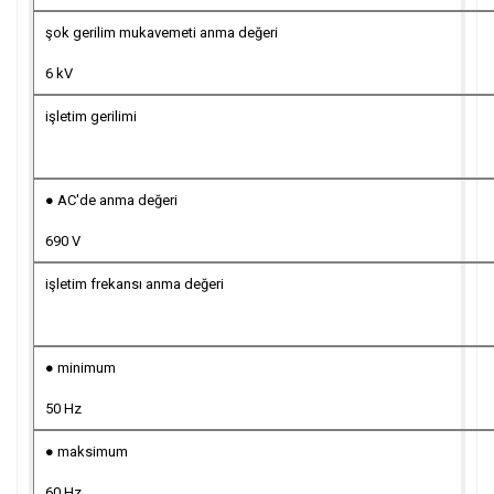
şok gerilim mukavemeti anma değeri
6 kV
işletim gerilimi
● AC'de anma değeri
690 V
işletim frekansı anma değeri
● minimum
50 Hz
● maksimum
60 Hz