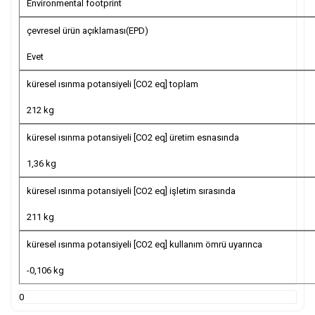
Environmental footprint
çevresel ürün açıklaması(EPD)
Evet
küresel ısınma potansiyeli [CO2 eq] toplam
212 kg
küresel ısınma potansiyeli [CO2 eq] üretim esnasında
1,36 kg
küresel ısınma potansiyeli [CO2 eq] işletim sırasında
211 kg
küresel ısınma potansiyeli [CO2 eq] kullanım ömrü uyarınca
-0,106 kg
0