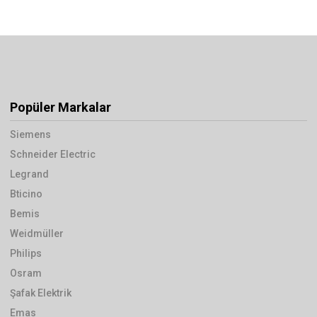
Popüler Markalar
Siemens
Schneider Electric
Legrand
Bticino
Bemis
Weidmüller
Philips
Osram
Şafak Elektrik
Emas