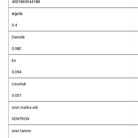
4001869344188
Ağırlık
0.4
Derinlik
0.082
En
0.094
Uzunluk
0.057
ürün marka adı
SENTRON
ürün tanımı