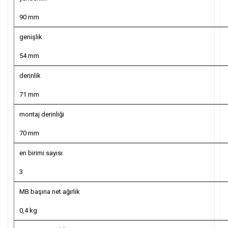
90 mm
genişlik
54 mm
derinlik
71 mm
montaj derinliği
70 mm
en birimi sayısı
3
MB başına net ağırlık
0,4 kg