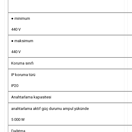
● minimum
440 V
● maksimum
440 V
Koruma sınıfı
IP koruma türü
IP20
Anahtarlama kapasitesi
anahtarlama aktif güç durumu ampul yükünde
5 000 W
Dağıtma