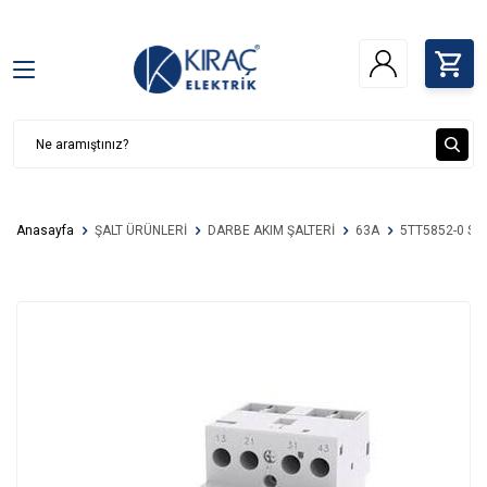
Anasayfa
ŞALT ÜRÜNLERİ
DARBE AKIM ŞALTERİ
63A
5TT5852-0 S