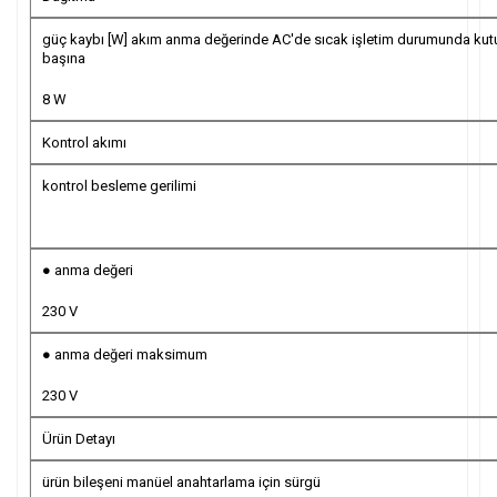
güç kaybı [W] akım anma değerinde AC'de sıcak işletim durumunda kut
başına
8 W
Kontrol akımı
kontrol besleme gerilimi
● anma değeri
230 V
● anma değeri maksimum
230 V
Ürün Detayı
ürün bileşeni manüel anahtarlama için sürgü