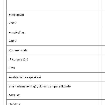
● minimum
440 V
● maksimum
440 V
Koruma sınıfı
IP koruma türü
IP20
Anahtarlama kapasitesi
anahtarlama aktif güç durumu ampul yükünde
5 000 W
Dağıtma