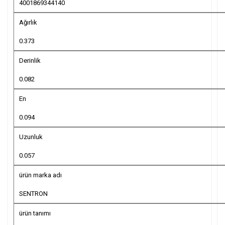
4001869344140
Ağırlık
0.373
Derinlik
0.082
En
0.094
Uzunluk
0.057
ürün marka adı
SENTRON
ürün tanımı