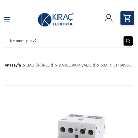
Anasayfa
ŞALT ÜRÜNLERİ
DARBE AKIM ŞALTERİ
63A
5TT5850-0 SI