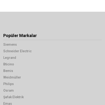
Popüler Markalar
Siemens
Schneider Electric
Legrand
Bticino
Bemis
Weidmüller
Philips
Osram
Şafak Elektrik
Emas