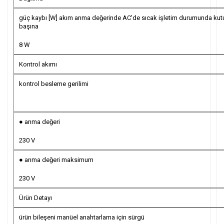
güç kaybı [W] akım anma değerinde AC'de sıcak işletim durumunda kut
başına
8 W
Kontrol akımı
kontrol besleme gerilimi
● anma değeri
230 V
● anma değeri maksimum
230 V
Ürün Detayı
ürün bileşeni manüel anahtarlama için sürgü