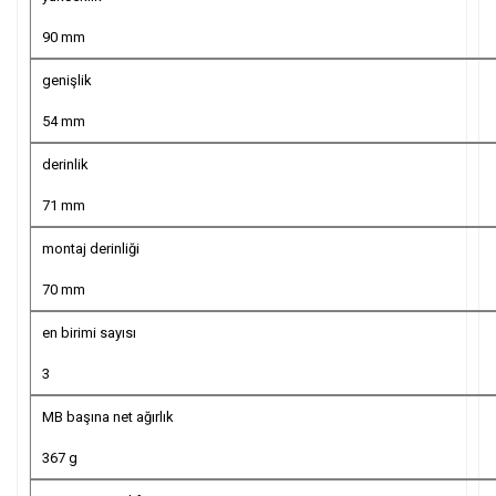
90 mm
genişlik
54 mm
derinlik
71 mm
montaj derinliği
70 mm
en birimi sayısı
3
MB başına net ağırlık
367 g