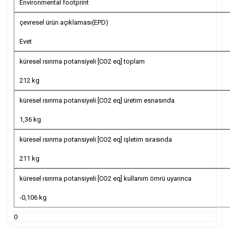
Environmental footprint
çevresel ürün açıklaması(EPD)
Evet
küresel ısınma potansiyeli [CO2 eq] toplam
212 kg
küresel ısınma potansiyeli [CO2 eq] üretim esnasında
1,36 kg
küresel ısınma potansiyeli [CO2 eq] işletim sırasında
211 kg
küresel ısınma potansiyeli [CO2 eq] kullanım ömrü uyarınca
-0,106 kg
0