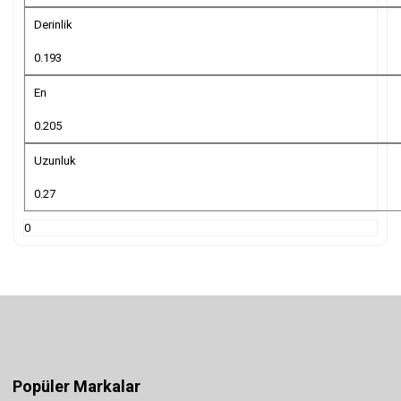
Derinlik
0.193
En
0.205
Uzunluk
0.27
0
Popüler Markalar