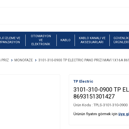
OTOMASYON
Jİ İZLEME VE
KABLO KANALI VE
GÜVENLİK
VE
KABLO
MPANZASYON
AKSESUARLARI
ÜRÜNLERİ
ELEKTRONİK
 PRİZ
MONOFAZE
3101-310-0900 TP ELECTRIC PANO PRİZİ MAVİ 1X16A 8
TP Electric
3101-310-0900 TP E
8693151301427
Ürün Kodu :
TPLS-3101-310-0900
Ürünün fiyatını görmek için
üye gi