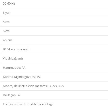
56-60 Hz
Siyah
5 cm
5 cm
4,5 cm
IP 54 koruma sınıfı
Vidalı bağlantı
Hammadde: PA
Kontak taşıma gövdesi: PC
Montaj delikleri eksen mesafesi: 39,5 x 39,5
Delik çapı: 45
Fransız normu topraklama kontağı