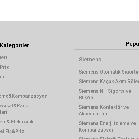
Popül
Kategoriler
leri
Siemens
Priz
Siemens Otomatik Sigorta
ma
Siemens Kaçak Akım Röle
Siemens NH Sigorta ve
zleme&Kompanzasyon
Buşon
 Tesisat&Pano
Siemens Kontaktör ve
eri
Aksesuarları
n & Elektronik
Siemens Enerji İzleme ve
Kompanzasyon
el Fiş&Priz