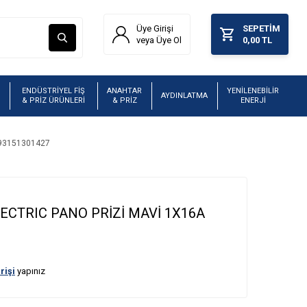
Üye Girişi
SEPETIM
veya Üye Ol
0,00
TL
ENDÜSTRİYEL FİŞ
ANAHTAR
YENİLENEBİLİR
AYDINLATMA
& PRİZ ÜRÜNLERİ
& PRİZ
ENERJİ
693151301427
LECTRIC PANO PRİZİ MAVİ 1X16A
rişi
yapınız