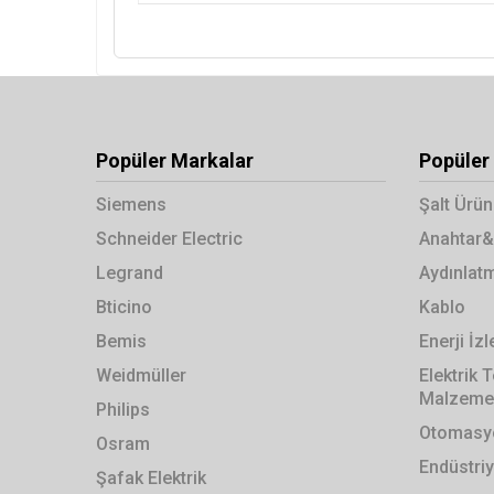
Popüler Markalar
Popüler 
Siemens
Şalt Ürün
Schneider Electric
Anahtar&
Legrand
Aydınlat
Bticino
Kablo
Bemis
Enerji İ
Weidmüller
Elektrik
Malzemel
Philips
Otomasyo
Osram
Endüstriy
Şafak Elektrik