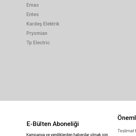
Emas
Entes
Kardeş Elektrik
Prysmian
Tp Electric
Önemli
E-Bülten Aboneliği
Teslimat 
Kampanya ve yeniliklerden haberdar olmak için