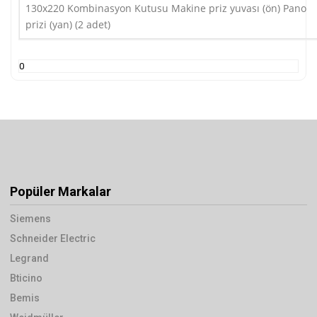
130x220 Kombinasyon Kutusu Makine priz yuvası (ön) Pano
prizi (yan) (2 adet)
0
Popüler Markalar
Siemens
Schneider Electric
Legrand
Bticino
Bemis