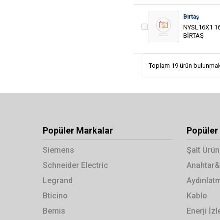
Birtaş
NYSL16X1 1
BİRTAŞ
Toplam 19 ürün bulunmak
Popüler Markalar
Popüler 
Siemens
Şalt Ürün
Schneider Electric
Anahtar&
Legrand
Aydınlat
Bticino
Kablo
Bemis
Enerji İ