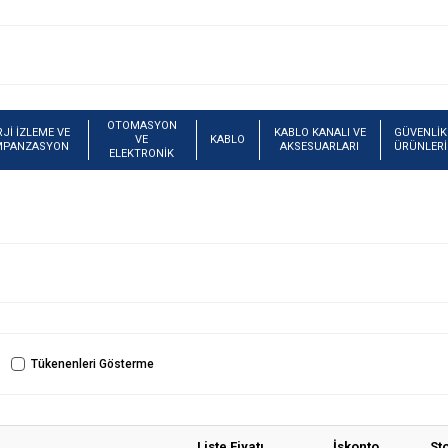
OTOMASYON
Jİ İZLEME VE
KABLO KANALI VE
GÜVENLİK
VE
KABLO
MPANZASYON
AKSESUARLARI
ÜRÜNLERİ
ELEKTRONİK
Tükenenleri Gösterme
Liste Fiyatı
İskonto
St