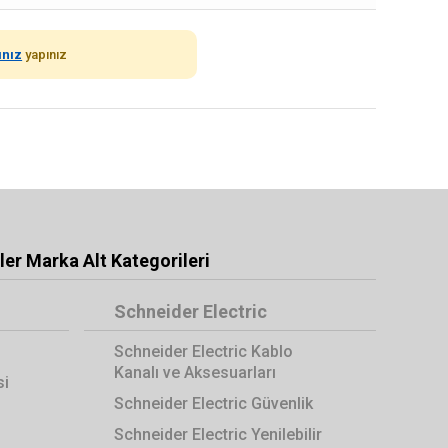
ınız
yapınız
er Marka Alt Kategorileri
Schneider Electric
Schneider Electric Kablo
Kanalı ve Aksesuarları
si
Schneider Electric Güvenlik
Schneider Electric Yenilebilir