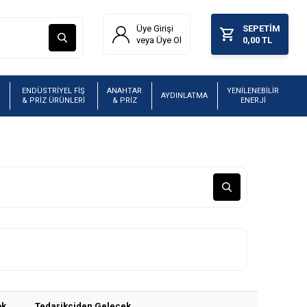
Üye Girişi
SEPETIM
veya Üye Ol
0,00
TL
ENDÜSTRİYEL FİŞ
ANAHTAR
YENİLENEBİLİR
AYDINLATMA
& PRİZ ÜRÜNLERİ
& PRİZ
ENERJİ
ok
Tedarikçiden Gelecek