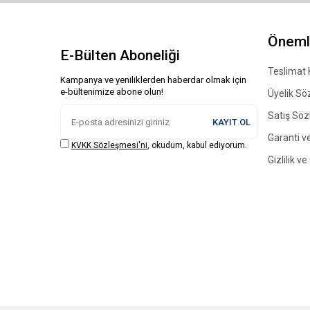
Önemli
E-Bülten Aboneliği
Teslimat 
Kampanya ve yeniliklerden haberdar olmak için
e-bültenimize abone olun!
Üyelik Sö
Satış Sö
KAYIT OL
Garanti ve
KVKK Sözleşmesi'ni
, okudum, kabul ediyorum.
Gizlilik v