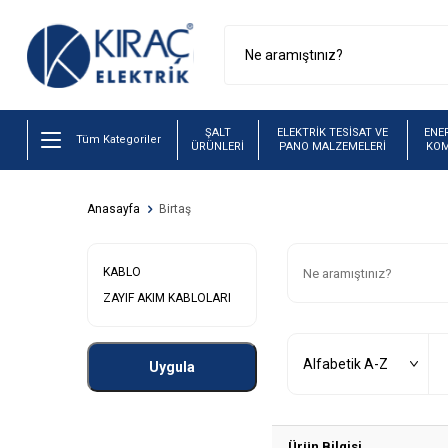
ŞALT
ELEKTRİK TESİSAT VE
ENER
Tüm Kategoriler
ÜRÜNLERİ
PANO MALZEMELERİ
KO
Anasayfa
Birtaş
KABLO
ZAYIF AKIM KABLOLARI
Uygula
Ürün Bilgisi