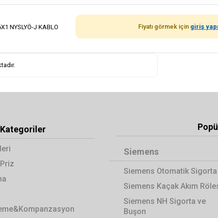
Fiyatı görmek için
giriş yap
6X1 NYSLYÖ-J KABLO
tadır.
Popül
Kategoriler
leri
Siemens
Priz
Siemens Otomatik Sigorta
ma
Siemens Kaçak Akım Röle
Siemens NH Sigorta ve
zleme&Kompanzasyon
Buşon